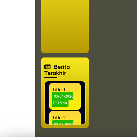
Europe Suwit
guntingtelunjuk
Europe 12D
1
Europe 48D
1
Europe Head Tail
1
Berita
Terakhir
Title 1
03-04-2026
19:18:40
Title 2
03-04-2026
19:18:40