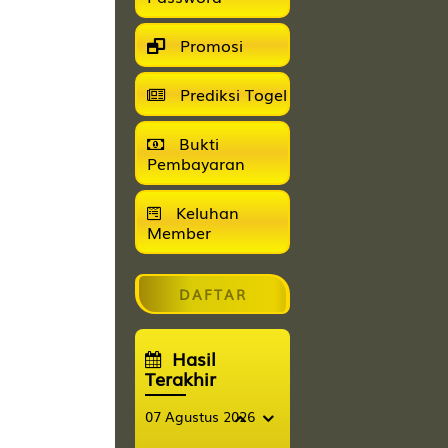
Promosi
Prediksi Togel
Bukti
Pembayaran
Keluhan
Member
DAFTAR
Hasil
Terakhir
07 Agustus 2026